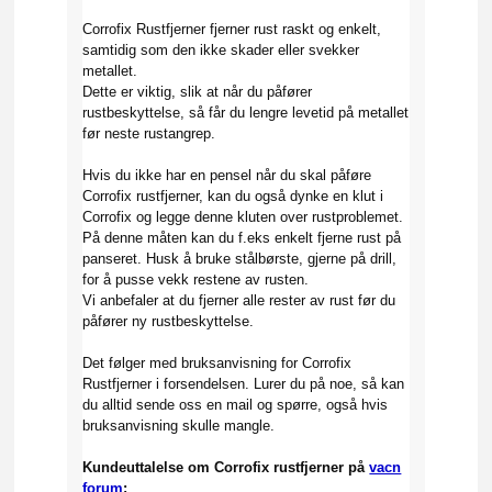
Corrofix Rustfjerner fjerner rust raskt og enkelt,
samtidig som den ikke skader eller svekker
metallet.
Dette er viktig, slik at når du påfører
rustbeskyttelse, så får du lengre levetid på metallet
før neste rustangrep.
Hvis du ikke har en pensel når du skal påføre
Corrofix rustfjerner, kan du også dynke en klut i
Corrofix og legge denne kluten over rustproblemet.
På denne måten kan du f.eks enkelt fjerne rust på
panseret. Husk å bruke stålbørste, gjerne på drill,
for å pusse vekk restene av rusten.
Vi anbefaler at du fjerner alle rester av rust før du
påfører ny rustbeskyttelse.
Det følger med bruksanvisning for Corrofix
Rustfjerner i forsendelsen. Lurer du på noe, så kan
du alltid sende oss en mail og spørre, også hvis
bruksanvisning skulle mangle.
Kundeuttalelse om Corrofix rustfjerner på
vacn
forum
: