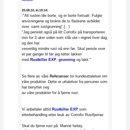
20.08.10, kl.19.14:
-"All rusten ble borte, og er borte fortsatt. Fulgte
anvisningene og brukte de to flaskene avbildet
over, samt rustgrunning".(...)
"Jeg penslet også på litt Corrofix på transporteren
min for 3 uker siden som står ute i regnet hver dag,
og den har
vesentlig mindre rust nå enn før. Skal pensle over
et par ganger til før jeg tetter lakken
med
Rustkiller EXP
,
grunning
og lakk."
Se flere av våre
Referanser
for kundeuttalelser om
våre produkter. Dette er uttalelser fra personer som
har benyttet seg
av våre produkter for å fjerne rust.
Vi anbefaler alltid
Rustkiller EXP
som
etterbehandling etter bruk av Corrofix Rustfjerner.
Skal du fjerne rust på: Marine fartøy,