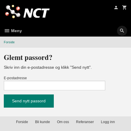
Gå
til
innholdet
Meny
Forside
Glemt passord?
Skriv inn din e-postadresse og klikk "Send nytt".
E-postadresse
Forside
Bli kunde
Om oss
Referanser
Logg inn