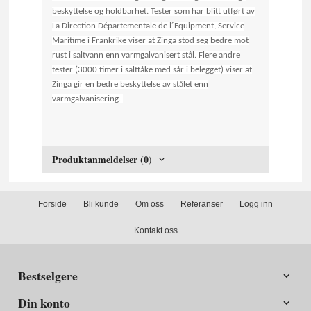
beskyttelse og holdbarhet. Tester som har blitt utført av
La Direction Départementale de l´Equipment, Service
Maritime i Frankrike viser at Zinga stod seg bedre mot
rust i saltvann enn varmgalvanisert stål. Flere andre
tester (3000 timer i salttåke med sår i belegget) viser at
Zinga gir en bedre beskyttelse av stålet enn
varmgalvanisering.
Produktanmeldelser (0)
Forside
Bli kunde
Om oss
Referanser
Logg inn
Kontakt oss
Bestselgere
Din konto