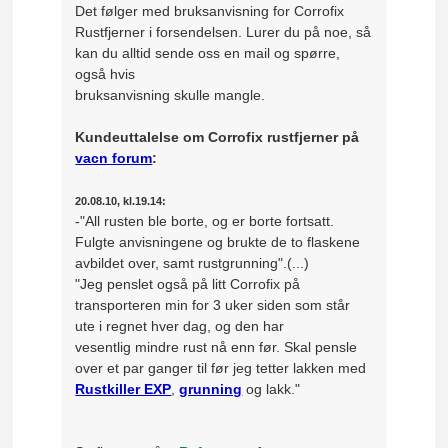
Det følger med bruksanvisning for Corrofix
Rustfjerner i forsendelsen. Lurer du på noe, så
kan du alltid sende oss en mail og spørre,
også hvis
bruksanvisning skulle mangle.
Kundeuttalelse om Corrofix rustfjerner på
vacn forum
:
20.08.10, kl.19.14:
-"All rusten ble borte, og er borte fortsatt.
Fulgte anvisningene og brukte de to flaskene
avbildet over, samt rustgrunning".(...)
"Jeg penslet også på litt Corrofix på
transporteren min for 3 uker siden som står
ute i regnet hver dag, og den har
vesentlig mindre rust nå enn før. Skal pensle
over et par ganger til før jeg tetter lakken med
Rustkiller EXP
,
grunning
og lakk."