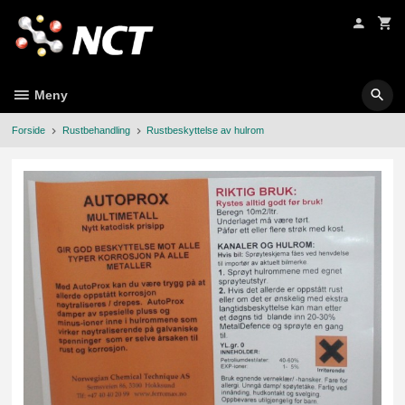
Gå
til
innholdet
Meny
Forside
Rustbehandling
Rustbeskyttelse av hulrom