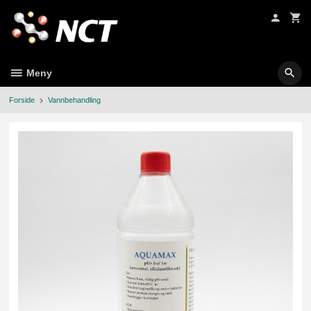
Gå
til
innholdet
Meny
Forside
Vannbehandling